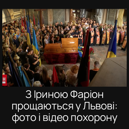
Перейти
до
вмісту
З Іриною Фаріон
прощаються у Львові:
фото і відео похорону